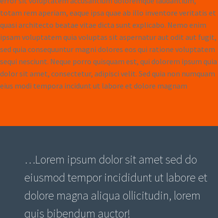
error sit voluptatem accusantium doloremque laudantium,
totam rem aperiam, eaque ipsa quae ab illo inventore veritatis et
quasi architecto beatae vitae dicta sunt explicabo. Nemo enim
ipsam voluptatem quia voluptas sit aspernatur aut odit aut fugit,
sed quia consequuntur magni dolores eos qui ratione voluptatem
sequi nesciunt. Neque porro quisquam est, qui dolorem ipsum quia
dolor sit amet, consectetur, adipisci velit. Sed quia non numquam
eius modi tempora incidunt ut labore et dolore magnam
…Lorem ipsum dolor sit amet sed do
eiusmod tempor incididunt ut labore et
dolore magna aliqua ollicitudin, lorem
quis bibendum auctor!